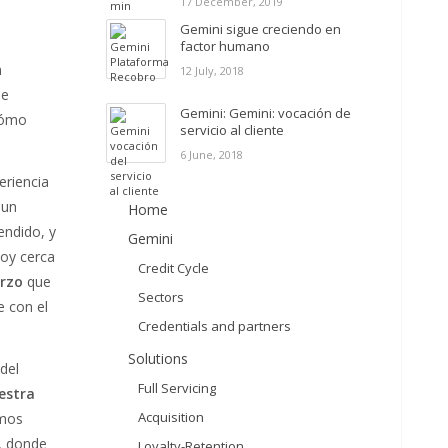
17 December, 2019
Gemini sigue creciendo en
factor humano
n
12 July, 2018
de
Gemini: Gemini: vocación de
cómo
servicio al cliente
6 June, 2018
eriencia
 un
Home
endido, y
Gemini
hoy cerca
Credit Cycle
erzo
que
Sectors
e con el
Credentials and partners
Solutions
del
Full Servicing
estra
Acquisition
emos
a, donde
Loyalty-Retention