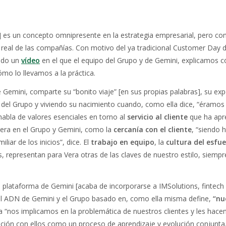
ro] es un concepto omnipresente en la estrategia empresarial, pero co
va real de las compañías. Con motivo del ya tradicional Customer Day 
eado un
vídeo
en el que el equipo del Grupo y de Gemini, explicamos 
o lo llevamos a la práctica.
 Gemini, comparte su “bonito viaje” [en sus propias palabras], su exp
del Grupo y viviendo su nacimiento cuando, como ella dice, “éramos
habla de valores esenciales en torno al
servicio al cliente
que ha apr
rrera en el Grupo y Gemini, como la
cercanía con el cliente
, “siendo 
iar de los inicios”, dice. El
trabajo en equipo
, la
cultura del esfu
, representan para Vera otras de las claves de nuestro estilo, siempr
a plataforma de Gemini [acaba de incorporarse a IMSolutions, fintech 
l ADN de Gemini y el Grupo basado en, como ella misma define,
“nu
cia “nos implicamos en la problemática de nuestros clientes y les hac
lación con ellos como un proceso de aprendizaje y evolución conjunt