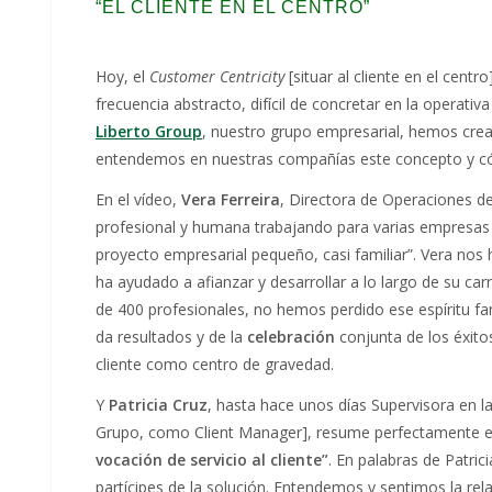
“EL CLIENTE EN EL CENTRO”
Hoy, el
Customer Centricity
[situar al cliente en el cent
frecuencia abstracto, difícil de concretar en la operati
Liberto Group
, nuestro grupo empresarial, hemos cr
entendemos en nuestras compañías este concepto y cóm
En el vídeo,
Vera Ferreira
, Directora de Operaciones de
profesional y humana trabajando para varias empresas 
proyecto empresarial pequeño, casi familiar”. Vera nos 
ha ayudado a afianzar y desarrollar a lo largo de su ca
de 400 profesionales, no hemos perdido ese espíritu famil
da resultados y de la
celebración
conjunta de los éxitos
cliente como centro de gravedad.
Y
Patricia Cruz
, hasta hace unos días Supervisora en l
Grupo, como Client Manager], resume perfectamente e
vocación de servicio al cliente”
. En palabras de Patri
partícipes de la solución. Entendemos y sentimos la re